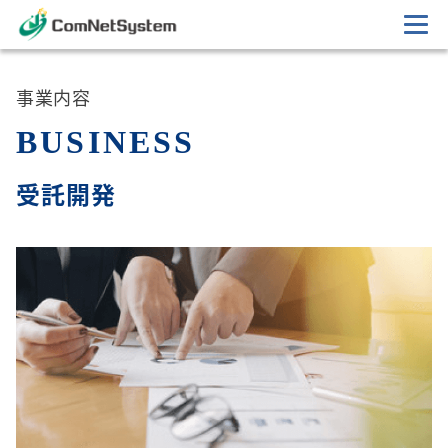
事業内容
B
U
S
I
N
E
S
S
受託開発